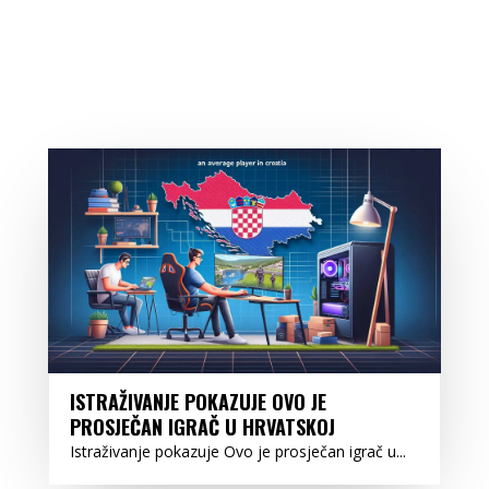
ISTRAŽIVANJE POKAZUJE OVO JE
PROSJEČAN IGRAČ U HRVATSKOJ
Istraživanje pokazuje Ovo je prosječan igrač u...