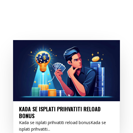
KADA SE ISPLATI PRIHVATITI RELOAD
BONUS
Kada se isplati prihvatiti reload bonusKada se
isplati prihvatiti...