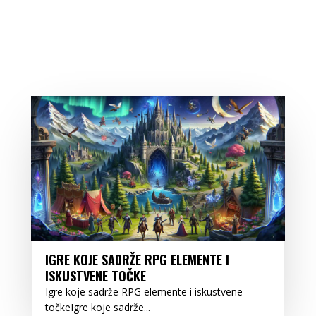
IGRE KOJE SADRŽE RPG ELEMENTE I
ISKUSTVENE TOČKE
Igre koje sadrže RPG elemente i iskustvene
točkeIgre koje sadrže...