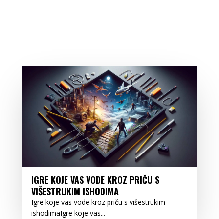
IGRE KOJE VAS VODE KROZ PRIČU S
VIŠESTRUKIM ISHODIMA
Igre koje vas vode kroz priču s višestrukim
ishodimaIgre koje vas...