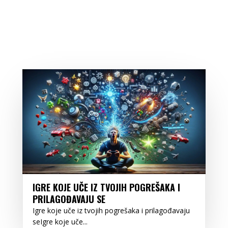
IGRE KOJE UČE IZ TVOJIH POGREŠAKA I
PRILAGOĐAVAJU SE
Igre koje uče iz tvojih pogrešaka i prilagođavaju
seIgre koje uče...