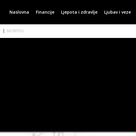
Naslovna
Financije
Ljepota i zdravlje
Ljubav i veze