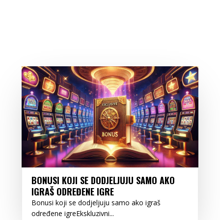
BONUSI KOJI SE DODJELJUJU SAMO AKO
IGRAŠ ODREĐENE IGRE
Bonusi koji se dodjeljuju samo ako igraš
određene igreEkskluzivni...