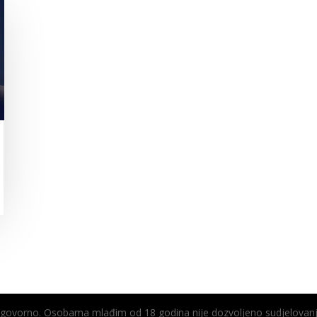
odgovorno. Osobama mlađim od 18 godina nije dozvoljeno sudjelovanj