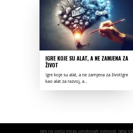
IGRE KOJE SU ALAT, A NE ZAMJENA ZA
ŽIVOT
Igre koje su alat, a ne zamjena za životIgre
kao alat za razvoj, a...
Igre na sreću mogu uzrokovati ovisnost. Igraj 