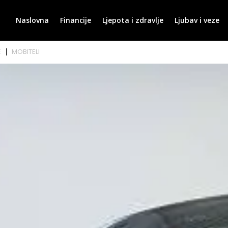
Naslovna
Financije
Ljepota i zdravlje
Ljubav i veze