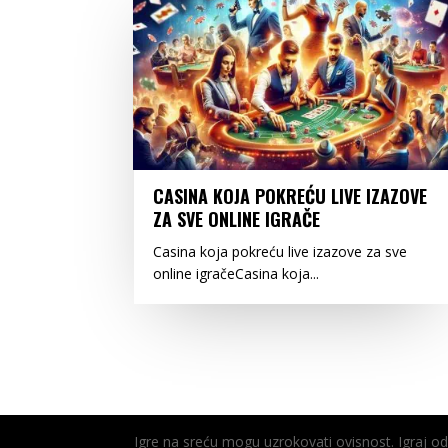
CASINA KOJA POKREĆU LIVE IZAZOVE
ZA SVE ONLINE IGRAČE
Casina koja pokreću live izazove za sve
online igračeCasina koja...
Igre na sreću mogu uzrokovati ovisnost. Igraj 