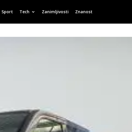
Sport
Tech
Zanimljivosti
Znanost