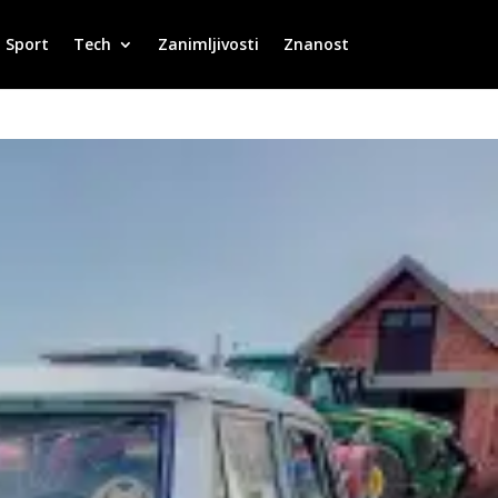
Sport
Tech
Zanimljivosti
Znanost