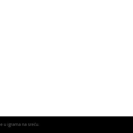
e u igrama na sreću.