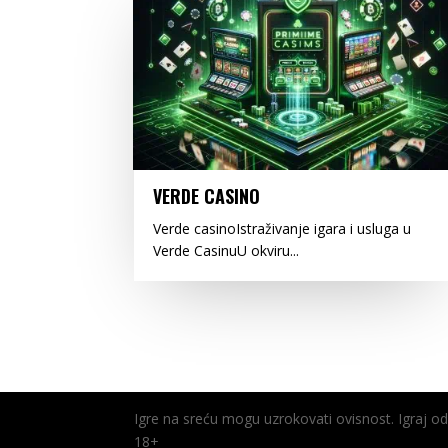
VERDE CASINO
Verde casinoIstraživanje igara i usluga u
Verde CasinuU okviru...
Igre na sreću mogu uzrokovati ovisnost. Igraj 
18+