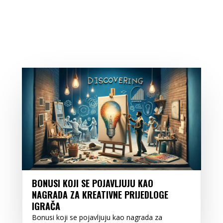
BONUSI KOJI SE POJAVLJUJU KAO
NAGRADA ZA KREATIVNE PRIJEDLOGE
IGRAČA
Bonusi koji se pojavljuju kao nagrada za