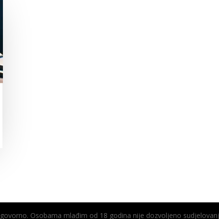
odgovorno. Osobama mlađim od 18 godina nije dozvoljeno sudjelovanj