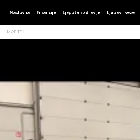
Naslovna
Financije
Ljepota i zdravlje
Ljubav i veze