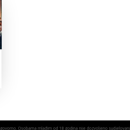
odgovorno. Osobama mlađim od 18 godina nije dozvoljeno sudjelovanj