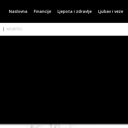
Naslovna
Financije
Ljepota i zdravlje
Ljubav i veze