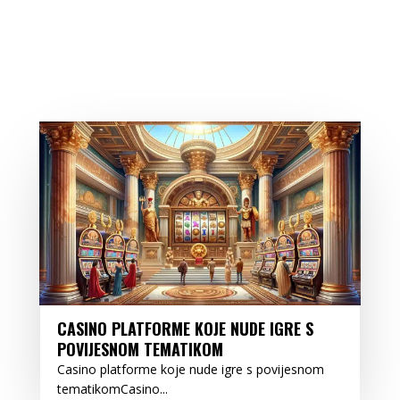
CASINO PLATFORME KOJE NUDE IGRE S
POVIJESNOM TEMATIKOM
Casino platforme koje nude igre s povijesnom
tematikomCasino...