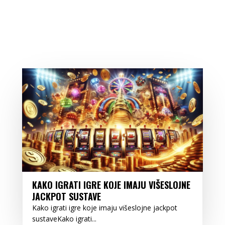
KAKO IGRATI IGRE KOJE IMAJU VIŠESLOJNE
JACKPOT SUSTAVE
Kako igrati igre koje imaju višeslojne jackpot
sustaveKako igrati...