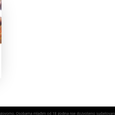
odgovorno. Osobama mlađim od 18 godina nije dozvoljeno sudjelovanj