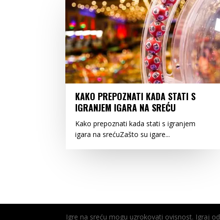
KAKO PREPOZNATI KADA STATI S
IGRANJEM IGARA NA SREĆU
Kako prepoznati kada stati s igranjem
igara na srećuZašto su igare...
Igre na sreću mogu uzrokovati ovisnost. Igraj 