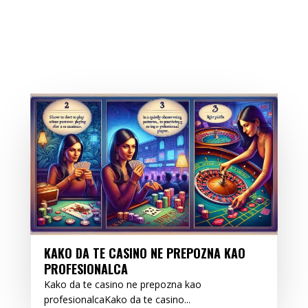
KAKO DA TE CASINO NE PREPOZNA KAO
PROFESIONALCA
Kako da te casino ne prepozna kao
profesionalcaKako da te casino...