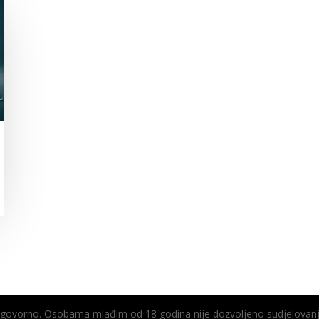
odgovorno. Osobama mlađim od 18 godina nije dozvoljeno sudjelovanj