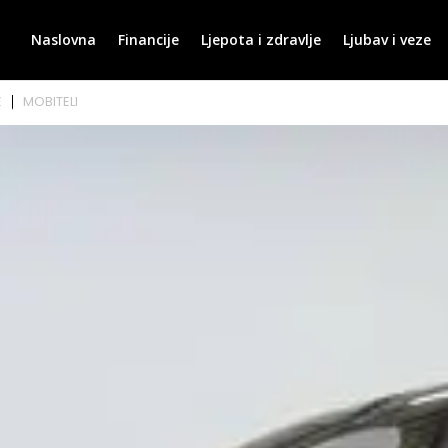
Naslovna
Financije
Ljepota i zdravlje
Ljubav i veze