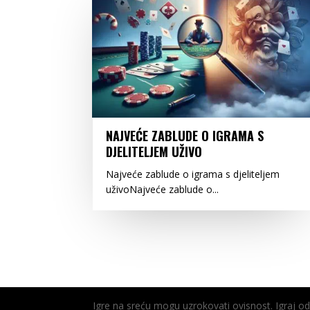
NAJVEĆE ZABLUDE O IGRAMA S
DJELITELJEM UŽIVO
Najveće zablude o igrama s djeliteljem
uživoNajveće zablude o...
Igre na sreću mogu uzrokovati ovisnost. Igraj 