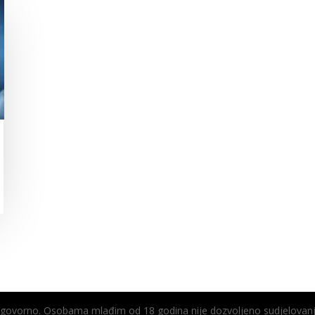
odgovorno. Osobama mlađim od 18 godina nije dozvoljeno sudjelovanj