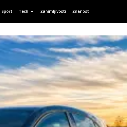
Sport
Tech
Zanimljivosti
Znanost