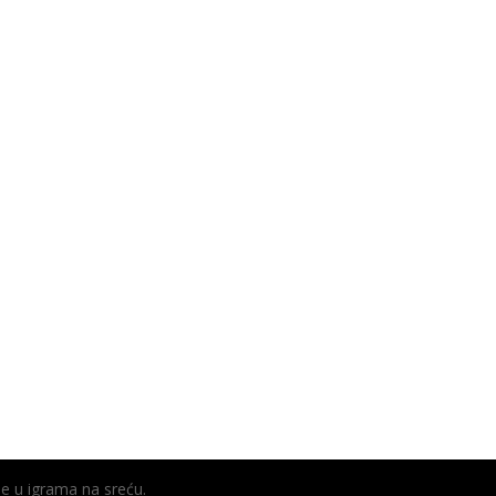
e u igrama na sreću.