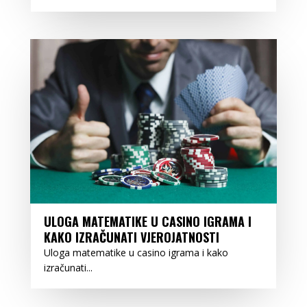
ULOGA MATEMATIKE U CASINO IGRAMA I
KAKO IZRAČUNATI VJEROJATNOSTI
Uloga matematike u casino igrama i kako
izračunati...