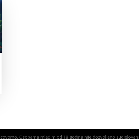
odgovorno. Osobama mlađim od 18 godina nije dozvoljeno sudjelovanj