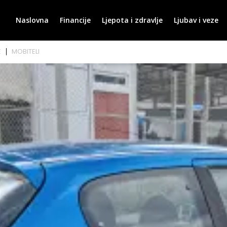
Naslovna
Financije
Ljepota i zdravlje
Ljubav i veze