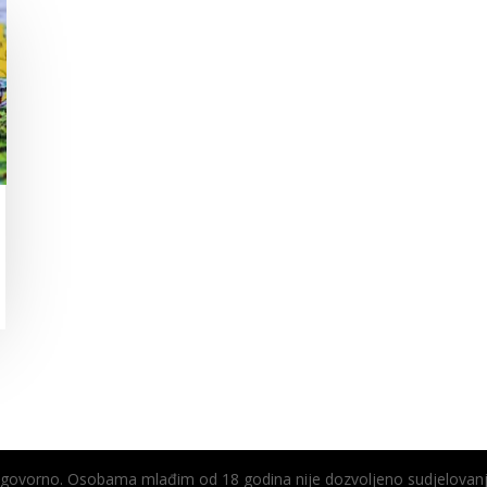
odgovorno. Osobama mlađim od 18 godina nije dozvoljeno sudjelovanj