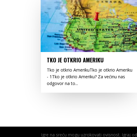
TKO JE OTKRIO AMERIKU
Tko je otkrio AmerikuTko je otkrio Ameriku
- 1Tko je otkrio Ameriku? Za većinu nas
odgovor na to...
Igre na sreću mogu uzrokovati ovisnost. Igraj 