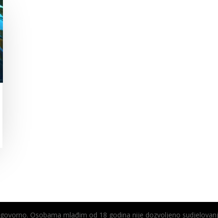
odgovorno. Osobama mlađim od 18 godina nije dozvoljeno sudjelovanj