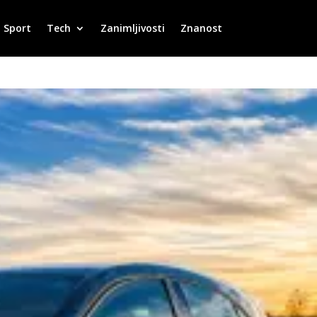
Sport
Tech
Zanimljivosti
Znanost