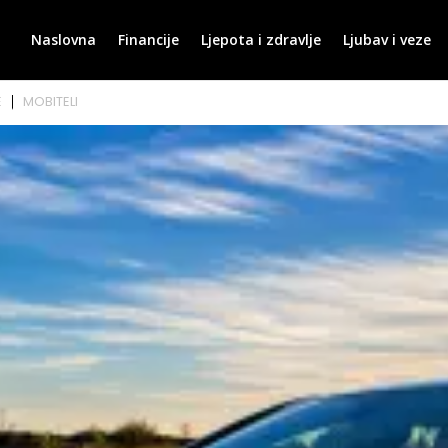
Naslovna
Financije
Ljepota i zdravlje
Ljubav i veze