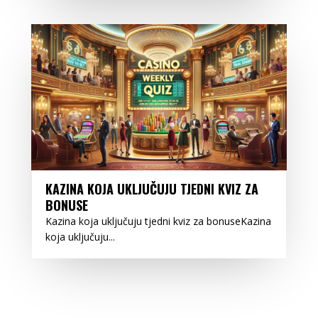
KAZINA KOJA UKLJUČUJU TJEDNI KVIZ ZA
BONUSE
Kazina koja uključuju tjedni kviz za bonuseKazina
koja uključuju...