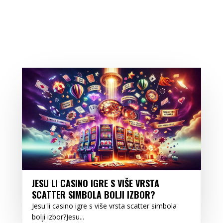
JESU LI CASINO IGRE S VIŠE VRSTA
SCATTER SIMBOLA BOLJI IZBOR?
Jesu li casino igre s više vrsta scatter simbola
bolji izbor?Jesu...