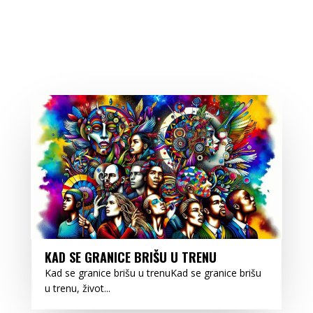
KAD SE GRANICE BRIŠU U TRENU
Kad se granice brišu u trenuKad se granice brišu
u trenu, život...