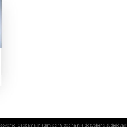
odgovorno. Osobama mlađim od 18 godina nije dozvoljeno sudjelovanj