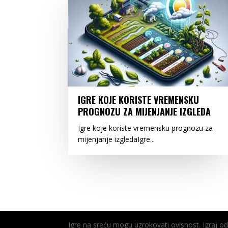
IGRE KOJE KORISTE VREMENSKU
PROGNOZU ZA MIJENJANJE IZGLEDA
Igre koje koriste vremensku prognozu za
mijenjanje izgledaIgre...
Igre na sreću mogu uzrokovati ovisnost. Igraj 