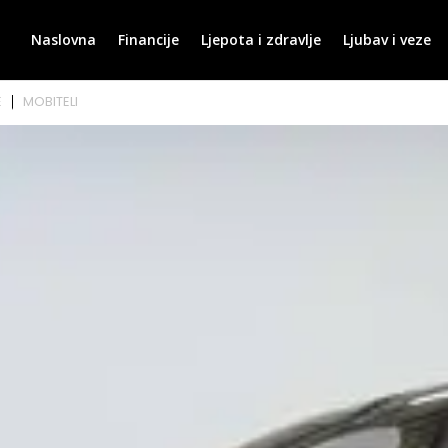
Naslovna
Financije
Ljepota i zdravlje
Ljubav i veze