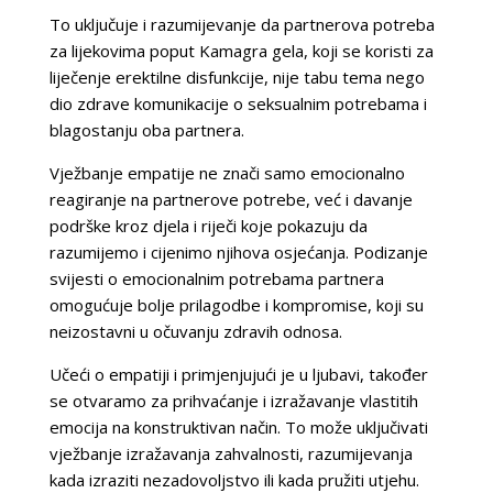
To uključuje i razumijevanje da partnerova potreba
za lijekovima poput Kamagra gela, koji se koristi za
liječenje erektilne disfunkcije, nije tabu tema nego
dio zdrave komunikacije o seksualnim potrebama i
blagostanju oba partnera.
Vježbanje empatije ne znači samo emocionalno
reagiranje na partnerove potrebe, već i davanje
podrške kroz djela i riječi koje pokazuju da
razumijemo i cijenimo njihova osjećanja. Podizanje
svijesti o emocionalnim potrebama partnera
omogućuje bolje prilagodbe i kompromise, koji su
neizostavni u očuvanju zdravih odnosa.
Učeći o empatiji i primjenjujući je u ljubavi, također
se otvaramo za prihvaćanje i izražavanje vlastitih
emocija na konstruktivan način. To može uključivati
vježbanje izražavanja zahvalnosti, razumijevanja
kada izraziti nezadovoljstvo ili kada pružiti utjehu.