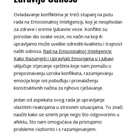
Ovladavanje konfliktima je treći stupanj na putu
rada na Emocionalnoj Inteligenciji, koji je neophodan
za zdrave i sretne ljubavne veze. Konflikti su
prirodan dio svake veze, no način na koji ih
upravljamo može uvelike odrediti kvalitetu i trajnost
naših odnosa.
Rad na Emocionalnoj Inteligenciji:
Kako Razumjeti i Upravljati Emocijama u Ljubavi
uključuje stjecanje vještina koje nam pomažu u
prepoznavanju uzroka konflikata, razumijevanju
emocija koje oni pobuđuju i pronalaženju
konstruktivnih načina za njihovo rješavanje.
Jedan od aspekata ovog rada je upravljanje
vlastitim reakcijama u stresnim situacijama. To znači
naučiti kako se smiriti prije nego što odgovorimo u
afektu, što nam omogućava da pristupimo
probleme razborito i s razumijevanjem.