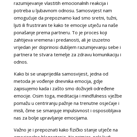
razumijevanje vlastitih emocionalnih reakcija i
potreba u ljubavnom odnosu. Samosvijest nam
omogućuje da prepoznamo kad smo sretni, tužni,
ljuti ili frustrirani te kako te emocije utječu na naše
ponašanje prema partneru. To je proces koji
zahtijeva vremena i predanosti, ali je izuzetno
vrijedan jer doprinosi dubljem razumijevanju sebe i
partnera te stvara temelje za zdravu komunikaciju i
odnos.
Kako bi se unaprijedila samosvijest, jedna od
metoda je vođenje dnevnika emocija, gdje
zapisujemo kada i zašto smo doživjeli određene
emocije. Osim toga, meditacija i mindfulness vježbe
pomažu u centriranju pažnje na trenutne osjećaje i
misli, čime se smanjuje impulsivnost i osposobljava
nas za bolje upravljanje emocijama.
Važno je i prepoznati kako fizičko stanje utječe na
emocionalno blagostanje. Na primjer, neki ljudi