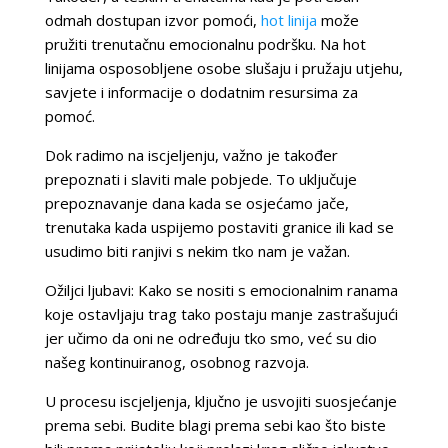
odmah dostupan izvor pomoći,
hot linija
može
pružiti trenutačnu emocionalnu podršku. Na hot
linijama osposobljene osobe slušaju i pružaju utjehu,
savjete i informacije o dodatnim resursima za
pomoć.
Dok radimo na iscjeljenju, važno je također
prepoznati i slaviti male pobjede. To uključuje
prepoznavanje dana kada se osjećamo jače,
trenutaka kada uspijemo postaviti granice ili kad se
usudimo biti ranjivi s nekim tko nam je važan.
Ožiljci ljubavi: Kako se nositi s emocionalnim ranama
koje ostavljaju trag tako postaju manje zastrašujući
jer učimo da oni ne određuju tko smo, već su dio
našeg kontinuiranog, osobnog razvoja.
U procesu iscjeljenja, ključno je usvojiti suosjećanje
prema sebi. Budite blagi prema sebi kao što biste