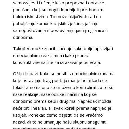
samosvijesti i učenje kako prepoznati obrasce
ponašanja koji su mogli doprinijeti prethodnim
bolnim iskustvima. To može uključivati rad na
poboljšanju komunikacijskih vještina, jačanju
samopoštovanja ili postavljanju jasnijih granica u
odnosima.
Također, može značiti i učenje kako bolje upravljati
emocionalnim reakcijama i kako pronaći
konstruktivne načine za izražavanje osjećaja.
Ožiljci ljubavi: Kako se nositi s emocionalnim ranama
koje ostavljaju trag postaju manje bolni kada se
fokusiramo na ono što možemo kontrolirati, a to su
naše reakcije, naše odluke i način na koji se
odnosimo prema sebi i drugima. Napredak možda
neće biti linearan, ali svaki korak prema naprijed je
uspjeh. Ponekad ćemo osjetiti da se vraćamo
nazad, ali to ne umanjuje našu ukupnu snagu niti
sposobnost da nastavimo hodati naprijed.