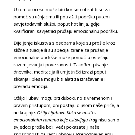
U tom procesu može biti korisno obratiti se za
pomoć stručnjacima ili potražiti podršku putem
savjetodavnih službi, poput hot linija, gdje
kvalificirani savjetnici pružaju emocionalnu podršku.
Dijeljenje iskustva s osobama koje su prošle kroz
slične situacije ili su specijalizirane za pružanje
emocionalne podrške može pomoći u osjećaju
razumijevanja i povezanosti. Također, pisanje
dnevnika, meditacija ili umjetnički izrazi poput
slikanja i plesa mogu biti alati za izražavanje i
preradu emocija.
Ožiljci ljubavi mogu biti duboki, no s vremenom i
pravim pristupom, oni postaju dijelom naše priče, a
ne kraj nje.
Ožiljci ljubavi: Kako se nositi s
emocionalnim ranama koje ostavljaju trag
nisu samo
svjedoci prošle boli, već i pokazatelji naše
sposobnosti za rast i obnovu. Prepoznavanjem i