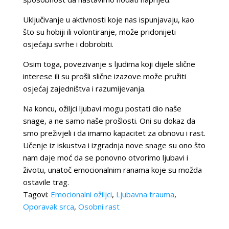
Uključivanje u aktivnosti koje nas ispunjavaju, kao
što su hobiji ili volontiranje, može pridonijeti
osjećaju svrhe i dobrobiti.
Osim toga, povezivanje s ljudima koji dijele slične
interese ili su prošli slične izazove može pružiti
osjećaj zajedništva i razumijevanja.
Na koncu, ožiljci ljubavi mogu postati dio naše
snage, a ne samo naše prošlosti. Oni su dokaz da
smo preživjeli i da imamo kapacitet za obnovu i rast.
Učenje iz iskustva i izgradnja nove snage su ono što
nam daje moć da se ponovno otvorimo ljubavi i
životu, unatoč emocionalnim ranama koje su možda
ostavile trag.
Tagovi:
Emocionalni ožiljci
,
Ljubavna trauma
,
Oporavak srca
,
Osobni rast