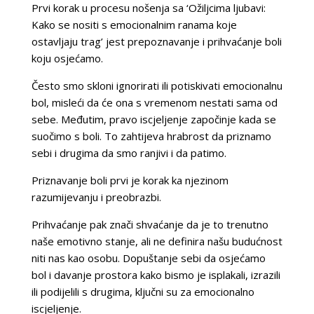
Prvi korak u procesu nošenja sa ‘Ožiljcima ljubavi:
Kako se nositi s emocionalnim ranama koje
ostavljaju trag’ jest prepoznavanje i prihvaćanje boli
koju osjećamo.
Često smo skloni ignorirati ili potiskivati emocionalnu
bol, misleći da će ona s vremenom nestati sama od
sebe. Međutim, pravo iscjeljenje započinje kada se
suočimo s boli. To zahtijeva hrabrost da priznamo
sebi i drugima da smo ranjivi i da patimo.
Priznavanje boli prvi je korak ka njezinom
razumijevanju i preobrazbi.
Prihvaćanje pak znači shvaćanje da je to trenutno
naše emotivno stanje, ali ne definira našu budućnost
niti nas kao osobu. Dopuštanje sebi da osjećamo
bol i davanje prostora kako bismo je isplakali, izrazili
ili podijelili s drugima, ključni su za emocionalno
iscjeljenje.