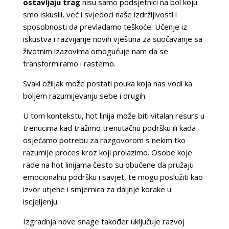
ostavljaju trag
nisu samo podsjetnici na bol koju
smo iskusili, već i svjedoci naše izdržljivosti i
sposobnosti da prevladamo teškoće. Učenje iz
iskustva i razvijanje novih vještina za suočavanje sa
životnim izazovima omogućuje nam da se
transformiramo i rastemo.
Svaki ožiljak može postati pouka koja nas vodi ka
boljem razumijevanju sebe i drugih.
U tom kontekstu, hot linija može biti vitalan resurs u
trenucima kad tražimo trenutačnu podršku ili kada
osjećamo potrebu za razgovorom s nekim tko
razumije proces kroz koji prolazimo. Osobe koje
rade na hot linijama često su obučene da pružaju
emocionalnu podršku i savjet, te mogu poslužiti kao
izvor utjehe i smjernica za daljnje korake u
iscjeljenju.
Izgradnja nove snage također uključuje razvoj