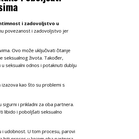
osima
ntimnost i zadovoljstvo u
lnu povezanost i zadovoljstvo jer
ivima. Ovo može uključivati čitanje
nje seksualnog života. Također,
 u seksualni odnos i potaknuti dublju
izazova kao što su problemi s
 sigurni i prikladni za oba partnera.
i libido i poboljšati seksualno
u i udobnost. U tom procesu, parovi
eba biti proces u kojem oba partnera