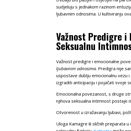
sudjeluju s jednakom razinom entuzijaz
ljubavnim odnosima. U kultiviranju ov
Važnost Predigre i 
Seksualnu Intimnos
Važnost predigre i emocionalne pove
ljubavnim odnosima
. Predigra nije s
uspostave dublju emocionalnu vezu i 
izgraditi anticipaciju i pojačati svoje 
Emocionalna povezanost, s druge stran
njihova seksualna intimnost postaje isp
Otvorenost u izražavanju ljubavi, poš
Uloga Kamagre ili sličnih preparata 
seksualnu funkciju.
Kamagra
može pomo