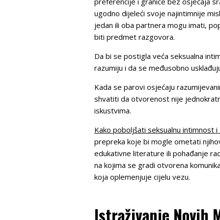
preferencije i granice bez osjećaja 
ugodno dijeleći svoje najintimnije mis
jedan ili oba partnera mogu imati, 
biti predmet razgovora.
Da bi se postigla veća seksualna inti
razumiju i da se međusobno usklađuju
Kada se parovi osjećaju razumijevanim
shvatiti da otvorenost nije jednokratn
iskustvima.
Kako poboljšati seksualnu intimnost 
prepreka koje bi mogle ometati njihov
edukativne literature ili pohađanje 
na kojima se gradi otvorena komunikaci
koja oplemenjuje cijelu vezu.
Istraživanje Novih 