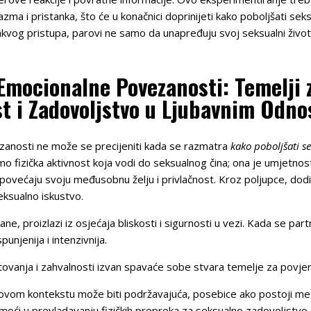
ma i pristanka, što će u konačnici doprinijeti kako poboljšati sek
akvog pristupa, parovi ne samo da unapređuju svoj seksualni život,
Emocionalne Povezanosti: Temelji 
t i Zadovoljstvo u Ljubavnim Odn
zanosti ne može se precijeniti kada se razmatra
kako poboljšati s
amo fizička aktivnost koja vodi do seksualnog čina; ona je umjetn
povećaju svoju međusobnu želju i privlačnost. Kroz poljupce, dodi
seksualno iskustvo.
e, proizlazi iz osjećaja bliskosti i sigurnosti u vezi. Kada se pa
unjenija i intenzivnija.
tovanja i zahvalnosti izvan spavaće sobe stvara temelje za povjere
u ovom kontekstu može biti podržavajuća, posebice ako postoji me
ći u prevladavanju fizičkih prepreka za seksualno zadovoljstvo, 