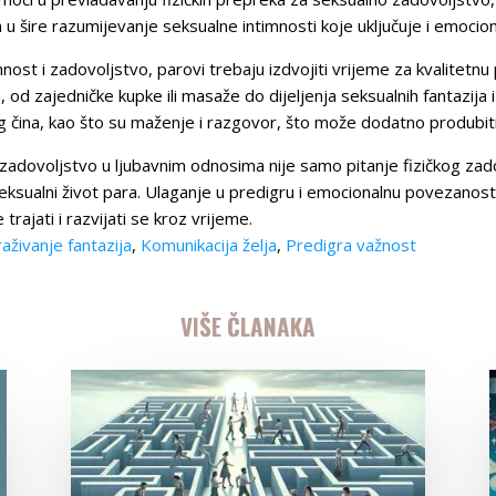
na u šire razumijevanje seksualne intimnosti koje uključuje i emoc
mnost i zadovoljstvo, parovi trebaju izdvojiti vrijeme za kvalitetn
i, od zajedničke kupke ili masaže do dijeljenja seksualnih fantazija 
 čina, kao što su maženje i razgovor, što može dodatno produbit
 zadovoljstvo u ljubavnim odnosima nije samo pitanje fizičkog zado
ksualni život para. Ulaganje u predigru i emocionalnu povezanost 
rajati i razvijati se kroz vrijeme.
raživanje fantazija
,
Komunikacija želja
,
Predigra važnost
VIŠE ČLANAKA