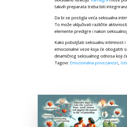
takvih preparata treba biti integrira
Da bi se postigla veća seksualna inti
To može uključivati različite aktivnost
elemente predigre i nakon seksualnog
Kako poboljšati seksualnu intimnost i
emocionalne veze koja će obogatiti se
dinamičnog seksualnog odnosa koji će t
Tagovi:
Emocionalna povezanost
,
Ist