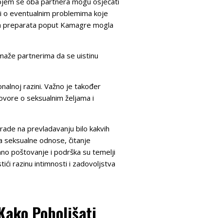
 kojem se oba partnera mogu osjećati
ao i o eventualnim problemima koje
aba preparata poput Kamagre mogla
omaže partnerima da se uistinu
nalnoj razini. Važno je također
zgovore o seksualnim željama i
rade na prevladavanju bilo kakvih
za seksualne odnose, čitanje
mno poštovanje i podrška su temelji
ići razinu intimnosti i zadovoljstva
 Kako Poboljšati