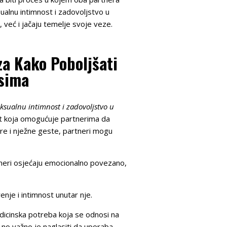
sualnu intimnost i zadovoljstvo u
 već i jačaju temelje svoje veze.
za Kako Poboljšati
osima
eksualnu intimnost i zadovoljstvo u
ost koja omogućuje partnerima da
re i nježne geste, partneri mogu
rtneri osjećaju emocionalno povezano,
nje i intimnost unutar nje.
dicinska potreba koja se odnosi na
no važno je naglasiti da uporaba