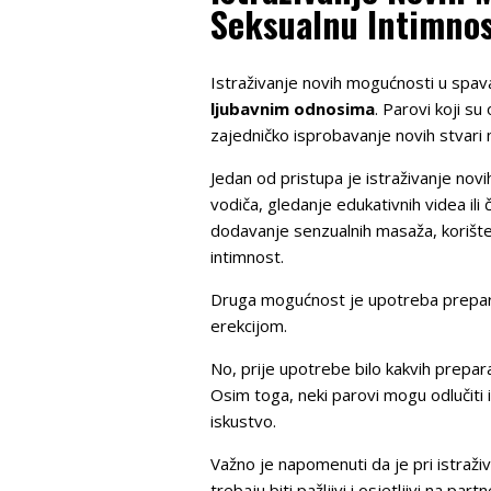
Seksualnu Intimnos
Istraživanje novih mogućnosti u spav
ljubavnim odnosima
. Parovi koji s
zajedničko isprobavanje novih stvari m
Jedan od pristupa je istraživanje novi
vodiča, gledanje edukativnih videa ili
dodavanje senzualnih masaža, korišten
intimnost.
Druga mogućnost je upotreba prepara
erekcijom.
No, prije upotrebe bilo kakvih preparat
Osim toga, neki parovi mogu odlučiti is
iskustvo.
Važno je napomenuti da je pri istraž
trebaju biti pažljivi i osjetljivi na 