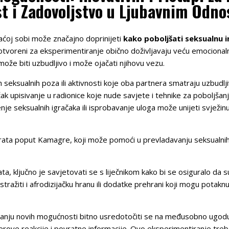
t i Zadovoljstvo u Ljubavnim Odn
aćoj sobi može značajno doprinijeti
kako poboljšati seksualnu i
u otvoreni za eksperimentiranje obično doživljavaju veću emociona
ože biti uzbudljivo i može ojačati njihovu vezu.
h seksualnih poza ili aktivnosti koje oba partnera smatraju uzbudlj
 čak upisivanje u radionice koje nude savjete i tehnike za poboljša
je seksualnih igračaka ili isprobavanje uloga može unijeti svježinu
ta poput Kamagre, koji može pomoći u prevladavanju seksualnih 
a, ključno je savjetovati se s liječnikom kako bi se osiguralo da su
tražiti i afrodizijačku hranu ili dodatke prehrani koji mogu potaknut
ivanju novih mogućnosti bitno usredotočiti se na međusobno ugod
partnerove reakcije i povratne informacije. Ovo eksperimentiranje tr