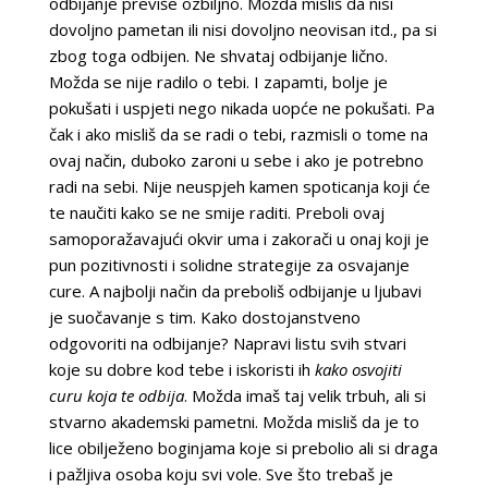
odbijanje previše ozbiljno. Možda misliš da nisi
dovoljno pametan ili nisi dovoljno neovisan itd., pa si
zbog toga odbijen. Ne shvataj odbijanje lično.
Možda se nije radilo o tebi. I zapamti, bolje je
pokušati i uspjeti nego nikada uopće ne pokušati. Pa
čak i ako misliš da se radi o tebi, razmisli o tome na
ovaj način, duboko zaroni u sebe i ako je potrebno
radi na sebi. Nije neuspjeh kamen spoticanja koji će
te naučiti kako se ne smije raditi. Preboli ovaj
samoporažavajući okvir uma i zakorači u onaj koji je
pun pozitivnosti i solidne strategije za osvajanje
cure. A najbolji način da preboliš odbijanje u ljubavi
je suočavanje s tim. Kako dostojanstveno
odgovoriti na odbijanje? Napravi listu svih stvari
koje su dobre kod tebe i iskoristi ih
kako osvojiti
curu koja te odbija
. Možda imaš taj velik trbuh, ali si
stvarno akademski pametni. Možda misliš da je to
lice obilježeno boginjama koje si prebolio ali si draga
i pažljiva osoba koju svi vole. Sve što trebaš je