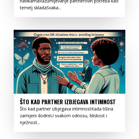
navikamaRazumijevanje partnerovih potreba kao
temelj skladaSvaka...
ŠTO KAD PARTNER IZBJEGAVA INTIMNOST
Što kad partner izbjegava intimnostKada tišina
zamijeni dodireU svakom odnosu, bliskost i
nježnost...