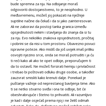
bude spremna za nju. Na odbijanje moraš
odgovoriti dostojanstveno, to je neophodno. U
međuvremenu, možeš joj pokazati na nježnije
suptilne načine da čekaš i da si jako zainteresovan.
Ali ne zaboravi da postoji tanka granica između
opsjednutosti nekim i stavljanja do znanja da si tu
za nju. Evo nekoliko znakova opsjednutosti, pročitaj
i pobrini se da nisi u tom prostoru. Obavezno povuci
ispravne poteze. Ako misliš da još uvijek imaš priliku
osvojiti njezino srce, onda se moraš potruditi i ja ću
ti reći kako ali ako te opet odbije, preporučujem ti
da to ostaviš. Ne možeš forsirati hemiju i privlačnost
i trebao bi poštovati odluku druge osobe, a također
zauzvrat smisliti kako krenuti dalje. Ponekad je
puštanje važnije od neprestanog bavljenja time. Ako
ti se netko stvarno sviđa i ona te odbije, bit će
obeshrabrujuće i štetno to prihvatiti. Ali razumljivo
je kad i dalje osjećaš prema njoj i ne želiš odmah