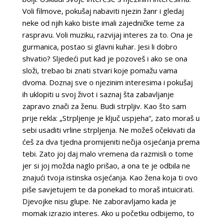
Voli filmove, pokušaj nabaviti njezin žanr i gledaj
neke od njih kako biste imali zajedničke teme za
raspravu. Voli muziku, razvijaj interes za to. Ona je
gurmanica, postao si glavni kuhar. Jesi li dobro
shvatio? Sljedeći put kad je pozoveš i ako se ona
složi, trebao bi znati stvari koje pomažu vama
dvoma. Doznaj sve o njezinim interesima i pokušaj
ih uklopiti u svoj život i saznaj šta zabavljanje
zapravo znači za ženu. Budi strpljiv. Kao što sam
prije rekla: „Strpljenje je ključ uspjeha“, zato moraš u
sebi usaditi vrline strpljenja. Ne možeš očekivati da
ćeš za dva tjedna promijeniti nečija osjećanja prema
tebi. Zato joj daj malo vremena da razmisli o tome
jer si joj možda naglo prišao, a ona te je odbila ne
znajući tvoja istinska osjećanja. Kao žena koja ti ovo
piše savjetujem te da ponekad to moraš intuicirati.
Djevojke nisu glupe. Ne zaboravljamo kada je
momak izrazio interes. Ako u početku odbijemo, to