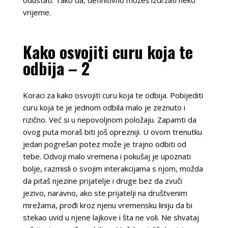
odustati. Tako da, definitivno možeš izdržati neko
vrijeme.
Kako osvojiti curu koja te
odbija – 2
Koraci za kako osvojiti curu koja te odbija. Pobijediti
curu koja te je jednom odbila malo je zeznuto i
rizično. Već si u nepovoljnom položaju. Zapamti da
ovog puta moraš biti još oprezniji. U ovom trenutku
jedan pogrešan potez može je trajno odbiti od
tebe. Odvoji malo vremena i pokušaj je upoznati
bolje, razmisli o svojim interakcijama s njom, možda
da pitaš njezine prijatelje i druge bez da zvuči
jezivo, naravno, ako ste prijatelji na društvenim
mrežama, prođi kroz njenu vremensku liniju da bi
stekao uvid u njene lajkove i šta ne voli. Ne shvataj