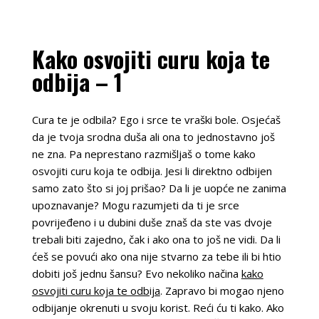
Kako osvojiti curu koja te
odbija – 1
Cura te je odbila? Ego i srce te vraški bole. Osjećaš
da je tvoja srodna duša ali ona to jednostavno još
ne zna. Pa neprestano razmišljaš o tome kako
osvojiti curu koja te odbija. Jesi li direktno odbijen
samo zato što si joj prišao? Da li je uopće ne zanima
upoznavanje? Mogu razumjeti da ti je srce
povrijeđeno i u dubini duše znaš da ste vas dvoje
trebali biti zajedno, čak i ako ona to još ne vidi. Da li
ćeš se povući ako ona nije stvarno za tebe ili bi htio
dobiti još jednu šansu? Evo nekoliko načina
kako
osvojiti curu koja te odbija
. Zapravo bi mogao njeno
odbijanje okrenuti u svoju korist. Reći ću ti kako. Ako