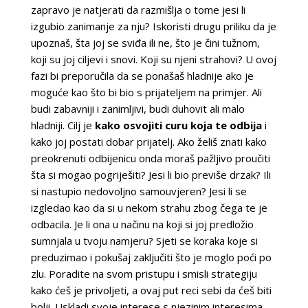
zapravo je natjerati da razmišlja o tome jesi li
izgubio zanimanje za nju? Iskoristi drugu priliku da je
upoznaš, šta joj se sviđa ili ne, što je čini tužnom,
koji su joj ciljevi i snovi. Koji su njeni strahovi? U ovoj
fazi bi preporučila da se ponašaš hladnije ako je
moguće kao što bi bio s prijateljem na primjer. Ali
budi zabavniji i zanimljivi, budi duhovit ali malo
hladniji. Cilj je
kako osvojiti curu koja te odbija
i
kako joj postati dobar prijatelj. Ako želiš znati kako
preokrenuti odbijenicu onda moraš pažljivo proučiti
šta si mogao pogriješiti? Jesi li bio previše drzak? Ili
si nastupio nedovoljno samouvjeren? Jesi li se
izgledao kao da si u nekom strahu zbog čega te je
odbacila. Je li ona u načinu na koji si joj predložio
sumnjala u tvoju namjeru? Sjeti se koraka koje si
preduzimao i pokušaj zaključiti što je moglo poći po
zlu. Poradite na svom pristupu i smisli strategiju
kako ćeš je privoljeti, a ovaj put reci sebi da ćeš biti
bolji. Uskladi svoje interese s njezinim interesima.