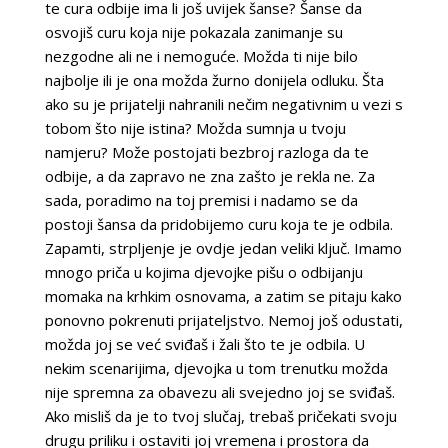
te cura odbije ima li još uvijek šanse? Šanse da
osvojiš curu koja nije pokazala zanimanje su
nezgodne ali ne i nemoguće. Možda ti nije bilo
najbolje ili je ona možda žurno donijela odluku. Šta
ako su je prijatelji nahranili nečim negativnim u vezi s
tobom što nije istina? Možda sumnja u tvoju
namjeru? Može postojati bezbroj razloga da te
odbije, a da zapravo ne zna zašto je rekla ne. Za
sada, poradimo na toj premisi i nadamo se da
postoji šansa da pridobijemo curu koja te je odbila.
Zapamti, strpljenje je ovdje jedan veliki ključ. Imamo
mnogo priča u kojima djevojke pišu o odbijanju
momaka na krhkim osnovama, a zatim se pitaju kako
ponovno pokrenuti prijateljstvo. Nemoj još odustati,
možda joj se već sviđaš i žali što te je odbila. U
nekim scenarijima, djevojka u tom trenutku možda
nije spremna za obavezu ali svejedno joj se sviđaš.
Ako misliš da je to tvoj slučaj, trebaš pričekati svoju
drugu priliku i ostaviti joj vremena i prostora da