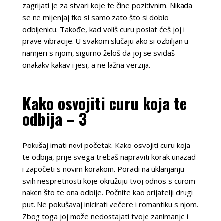
zagrijati je za stvari koje te čine pozitivnim. Nikada
se ne mijenjaj tko si samo zato što si dobio
odbijenicu. Takođe, kad voliš curu poslat ćeš joj i
prave vibracije. U svakom slučaju ako si ozbiljan u
namjeri s njom, sigurno želoš da joj se sviđaš
onakakv kakav i jesi, a ne lažna verzija.
Kako osvojiti curu koja te
odbija – 3
Pokušaj imati novi početak. Kako osvojiti curu koja
te odbija, prije svega trebaš napraviti korak unazad
i započeti s novim korakom. Poradi na uklanjanju
svih nespretnosti koje okružuju tvoj odnos s curom
nakon što te ona odbije. Počnite kao prijatelji drugi
put. Ne pokušavaj inicirati večere i romantiku s njom.
Zbog toga joj može nedostajati tvoje zanimanje i