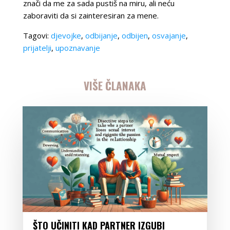
znači da me za sada pustiš na miru, ali neću
zaboraviti da si zainteresiran za mene.
Tagovi:
djevojke
,
odbijanje
,
odbijen
,
osvajanje
,
prijatelji
,
upoznavanje
VIŠE ČLANAKA
ŠTO UČINITI KAD PARTNER IZGUBI