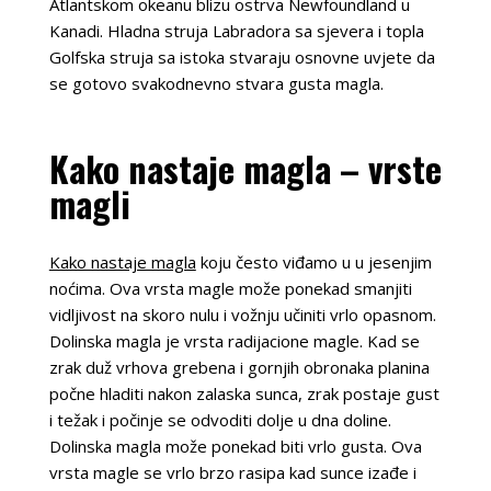
Atlantskom okeanu blizu ostrva Newfoundland u
Kanadi. Hladna struja Labradora sa sjevera i topla
Golfska struja sa istoka stvaraju osnovne uvjete da
se gotovo svakodnevno stvara gusta magla.
Kako nastaje magla – vrste
magli
Kako nastaje magla
koju često viđamo u u jesenjim
noćima. Ova vrsta magle može ponekad smanjiti
vidljivost na skoro nulu i vožnju učiniti vrlo opasnom.
Dolinska magla je vrsta radijacione magle. Kad se
zrak duž vrhova grebena i gornjih obronaka planina
počne hladiti nakon zalaska sunca, zrak postaje gust
i težak i počinje se odvoditi dolje u dna doline.
Dolinska magla može ponekad biti vrlo gusta. Ova
vrsta magle se vrlo brzo rasipa kad sunce izađe i