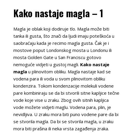
Kako nastaje magla – 1
Magla je oblak koji dodiruje tlo. Magla može biti
tanka ili gusta, što znači da ljudi imaju poteškoća u
saobraćaju kada je recimo magla gusta. Čak je i
mostove poput Londonskog mosta u Londonu ili
mosta Golden Gate u San Franciscu gotovo
nemoguće vidjeti u gustoj magli.
Kako nastaje
magla
u plinovitom obliku. Magla nastaje kad se
vodena para ili voda u svom plinovitom obliku
kondenzira. Tokom kondenzacije molekuli vodene
pare kombiniraju se da bi stvorili sitne kapljice tečne
vode koje vise u zraku. Zbog ovih sitnih kapljica
vode možete vidjeti maglu. Vodena para, plin, je
nevidljiva. U zraku mora biti puno vodene pare da bi
se stvorila magla. Da bi se stvorila magla, u zraku
mora biti prašina ili neka vrsta zagađenja zraka.