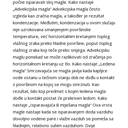
počne isparavati sloj magle. Kako nastaje
„Advekcijska magla“ Advekcijska magla često
izgleda kao zračna magla, a također je rezultat
kondenzacije. Međutim, kondenzacija u ovom slučaju
nije uzrokovana smanjenjem površinske
temperature, već horizontalnim kretanjem toplog
vlažnog zraka preko hladne površine, poput toplog
vlažnog zraka koji teče preko snijega. Advekcijsku
maglu ponekad se može razlikovati od zračenja po
horizontalnom kretanju uz tlo. Kako nastaje „Ledena
magla“ Smrzavajuća se magla javlja kada kapljice
vode ostanu u tečnom stanju dok ne dođu u kontakt
s površinom na kojoj se mogu smrznuti. Kao
rezultat, bilo koji predmet s kojim ledena magla
dođe u kontakt postat će prekriven ledom. Kako
nastaje „Isparavajuća ili miješana magla“ Ova vrsta
magle nastaje kada se isparavanjem doda vazduhu
dovoljno vodene pare i vlažni vazduh se pomeša sa
hladnijim, relativno suhim vazduhom. Dvije