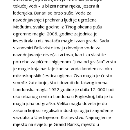
tekućoj vodi – u blizini nema rijeka, jezera ili
ledenjaka. Bunari se brzo suše. Voda za
navodnjavanje i prehranu ljudi je ugrožena.
Međutim, svake godine iz Tihog okeana pušu
ogromne magle. 2006. godine zajednica je
investirala u niz hvatača magle izvan grada. Sada
stanovnici Bellaviste imaju dovoljno vode za
navodnjavanje drveća i vrtova, kao i za vlastite
potrebe za pićem i higijenom. “Juha od graška” vrsta
je magle koja nastaje kad se voda kondenzira oko
mikroskopskih čestica ugljena. Ova magla je često
smeđe-žute boje, što i dovodi do takvog imena.
Londonska magla 1952 godine je ubila 12. 000 ljudi
oko urbanog centra Londona u Engleskoj, bila je to
magla juha od graška. Velika magla dovela je do
zakona koji su regulisali industriju uglja i zagađenje
vazduha u Ujedinjenom Kraljevstvu. Najmaglenije
mjesto na svijetu je Grand Banks, mjesto u