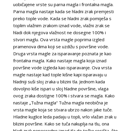
uobičajene vrste su parna magla i frontalna magla.
Parna magla nastaje kada se hladni zrak premjesti
preko tople vode. Kada se hladni zrak pomiješa s
toplim vlažnim zrakom iznad vode, vlažni zrak se
hladi dok njegova vlažnost ne dosegne 100% i
stvori maglu. Ova vrsta magle poprima izgled
pramenova dima koji se uzdižu s površine vode.
Druga vrsta magle za isparavanje poznata je kao
frontalna magla. Kako nastaje magla koja iznad
površine vode izgleda kao isparavanje. Ova vrsta
magle nastaje kad tople kišne kapi isparavaju u
hladniji suši sloj zraka u blizini tla. Jednom kada
dovoljno kiše ispari u sloj hladne površine, vlaga
ovog zraka dostigne 100% i stvara se magla. Kako
nastaje „Tužna magla“ Tužna magla neobična je
vrsta magle koja se stvara ubrzo nakon jake tuče.
Hladne kuglice leda padaju u topli, vrlo vlažan zrak u
blizini površine. Kako se tuča nakuplja na tlu, ona
hladi zrak neposredno iznad tla do točke rosišta, što