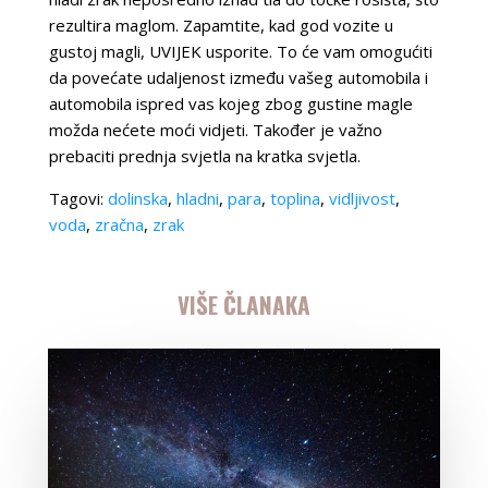
rezultira maglom. Zapamtite, kad god vozite u
gustoj magli, UVIJEK usporite. To će vam omogućiti
da povećate udaljenost između vašeg automobila i
automobila ispred vas kojeg zbog gustine magle
možda nećete moći vidjeti. Također je važno
prebaciti prednja svjetla na kratka svjetla.
Tagovi:
dolinska
,
hladni
,
para
,
toplina
,
vidljivost
,
voda
,
zračna
,
zrak
VIŠE ČLANAKA