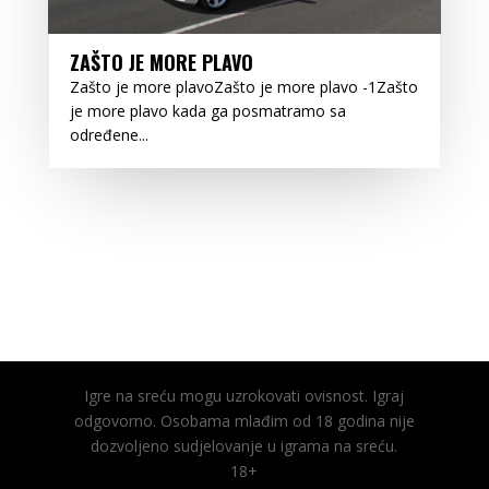
ZAŠTO JE MORE PLAVO
Zašto je more plavoZašto je more plavo -1Zašto
je more plavo kada ga posmatramo sa
određene...
Igre na sreću mogu uzrokovati ovisnost. Igraj
odgovorno. Osobama mlađim od 18 godina nije
dozvoljeno sudjelovanje u igrama na sreću.
18+