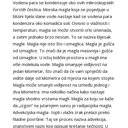
Vodena para se kondenzuje oko ovih mikroskopskih
čvrstih čestica. Morska magla koja se pojavljuje u
blizini tijela slane vode nastaje kad se vodena para
kondenzira oko komadića soli. Ovisno o vlažnosti i
temperaturi, magla se može stvoriti vrlo iznenada,
a zatim jednako brzo nestati. To se naziva bljesak
magle. Magla nije isto što i izmaglica. Magla je gušća
od izmaglice. To znači da je magla masivnija i gušća
od izmaglice. U istoj količini prostora u magli ima
više molekula vode. Magla smanjuje vidljivost na
jedan kilometar, što znači da će vam spriječiti da
vidite dalje od kilometra od mjesta na kojem stojite.
Magla može smanjiti vidljivost na između jednog i
dva kilometra. Ima nekoliko načina kako nastaje
magla shodno vrstama magli. Magla za koju se kaže
da „izgori“ na jutarnjem suncu je radijacijska magla.
Advekcijska magla- topli i vlažni zrak prelazi preko
hladne površine. Taj se proces naziva advekcija,
znanstveni naziv koji opisuje kretanje tečnosti. U