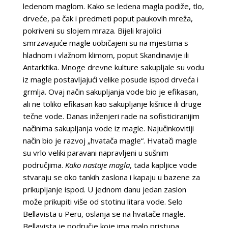
ledenom maglom. Kako se ledena magla podiže, tlo,
drveće, pa čak i predmeti poput paukovih mreža,
pokriveni su slojem mraza. Bijeli krajolici
smrzavajuće magle uobičajeni su na mjestima s
hladnom i vlažnom klimom, poput Skandinavije ili
Antarktika. Mnoge drevne kulture sakupljale su vodu
iz magle postavljajući velike posude ispod drveća i
grmlja. Ovaj način sakupljanja vode bio je efikasan,
ali ne toliko efikasan kao sakupljanje kišnice ili druge
tečne vode. Danas inženjeri rade na sofisticiranijim
načinima sakupljanja vode iz magle. Najučinkovitiji
način bio je razvoj „hvatača magle“. Hvatači magle
su vrlo veliki paravani napravljeni u sušnim
područjima.
Kako nastaje magla
, tada kapljice vode
stvaraju se oko tankih zaslona i kapaju u bazene za
prikupljanje ispod. U jednom danu jedan zaslon
može prikupiti više od stotinu litara vode. Selo
Bellavista u Peru, oslanja se na hvatače magle.
Bellavista je područje koje ima malo pristupa