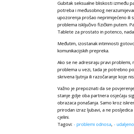
Gubitak seksualne bliskosti između p
potreba i međusobnog nerazumijeva
upozorenja prošao neprimijećeno ili su
problema isključivo fizičkim putem. P
Tablete za prostato in potenco, nadaju
Međutim, izostanak intimnosti gotovo 
komunikacijskih prepreka.
Ako se ne adresiraju pravi problemi, 
problema u vezi, tada je potrebno post
skrivena ljutnja ili razočaranje koje n
Važno je prepoznati da se povjerenje 
stanje gdje oba partnera osjećaju sig
obrazaca ponašanja. Samo kroz iskre
prirodan izraz ljubavi, a ne posljedic
cjelini.
Tagovi:
- problemi odnosa
,
- udaljen