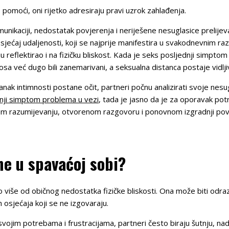
 pomoći, oni rijetko adresiraju pravi uzrok zahlađenja.
unikaciji, nedostatak povjerenja i neriješene nesuglasice prelijeva
sjećaj udaljenosti, koji se najprije manifestira u svakodnevnim r
 reflektirao i na fizičku bliskost. Kada je seks posljednji simptom
 već dugo bili zanemarivani, a seksualna distanca postaje vidljivij
ak intimnosti postane očit, partneri počnu analizirati svoje nesugl
nji simptom problema u vezi
, tada je jasno da je za oporavak po
m razumijevanju, otvorenom razgovoru i ponovnom izgradnji povje
ine u spavaćoj sobi?
o više od običnog nedostatka fizičke bliskosti. Ona može biti odr
h osjećaja koji se ne izgovaraju.
jim potrebama i frustracijama, partneri često biraju šutnju, nadaj