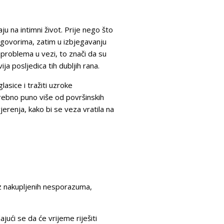
ju na intimni život. Prije nego što
azgovorima, zatim u izbjegavanju
 problema u vezi, to znači da su
a posljedica tih dubljih rana.
asice i tražiti uzroke
trebno puno više od površinskih
renja, kako bi se veza vratila na
az nakupljenih nesporazuma,
ući se da će vrijeme riješiti