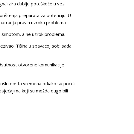
nalizira dublje poteškoće u vezi.
korištenja preparata za potenciju. U
atranja pravih uzroka problema.
o simptom, a ne uzrok problema.
vezivao. Tišina u spavaćoj sobi sada
.
Odsutnost otvorene komunikacije
rošlo dosta vremena otkako su počeli
osjećajima koji su možda dugo bili