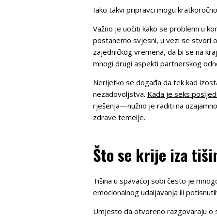
Iako takvi pripravci mogu kratkoročno
Važno je uočiti kako se problemi u kom
postanemo svjesni, u vezi se stvori o
zajedničkog vremena, da bi se na kraju
mnogi drugi aspekti partnerskog odnosa
Nerijetko se događa da tek kad izostan
nezadovoljstva.
Kada je seks posljed
rješenja—nužno je raditi na uzajamno
zdrave temelje.
Što se krije iza tiš
Tišina u spavaćoj sobi često je mnog
emocionalnog udaljavanja ili potisnuti
Umjesto da otvoreno razgovaraju o svo