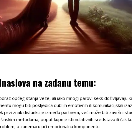
odnaslova na zadanu temu:
odraz općeg stanja veze, ali iako mnogi parovi seks doživljavaju k
u mogu biti posljedica dubljih emotivnih ili komunikacijskih izazo
ek prvi znak disfunkcije između partnera, već može biti završni sta
ršinskim metodama, poput kupnje stimulativnih sredstava ili čak ko
ti problem, a zanemarujući emocionalnu komponentu.