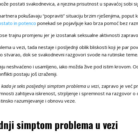
ože postati svakodnevica, a njezina prisutnost u spavaćoj sobi sig
partnera pokušavaju “popraviti” situaciju brzim rješenjima, poput 
ostato in potenco
ponekad se pojavljuje kao brza pomoć bez razm
ose trajnu promjenu jer je izostanak seksualne aktivnosti zaprav
ma u vezi, tada nestaje i posljednji oblik bliskosti koji je par po
ugo stvarao, dok se svakodnevni razgovori svode na rutinske teme
ćaju neshvaćeno i usamljeno, iako možda žive pod istim krovom. 
flikti postaju još izraženiji.
a
kada je seks posljednji simptom problema u vezi
, zapravo je već p
timnosti zahtijeva iskrenost, strpljenje i spremnost na razgovor o 
istinsko razumijevanje i obnovu veze.
ednji simptom problema u vezi