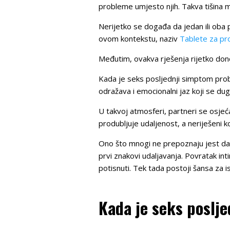
probleme umjesto njih. Takva tišina m
Nerijetko se događa da jedan ili oba 
ovom kontekstu, naziv
Tablete za pr
Međutim, ovakva rješenja rijetko don
Kada je seks posljednji simptom proble
odražava i emocionalni jaz koji se d
U takvoj atmosferi, partneri se osje
produbljuje udaljenost, a neriješeni kon
Ono što mnogi ne prepoznaju jest d
prvi znakovi udaljavanja. Povratak in
potisnuti. Tek tada postoji šansa za 
Kada je seks poslj