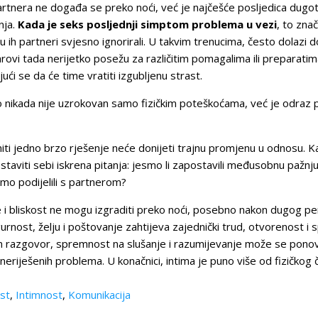
artnera ne događa se preko noći, već je najčešće posljedica dug
nja.
Kada je seks posljednji simptom problema u vezi
, to znač
 ih partneri svjesno ignorirali. U takvim trenucima, često dolazi 
arovi tada nerijetko posežu za različitim pomagalima ili prepara
ći se da će time vratiti izgubljenu strast.
nikada nije uzrokovan samo fizičkim poteškoćama, već je odraz pu
niti jedno brzo rješenje neće donijeti trajnu promjenu u odnosu. 
aviti sebi iskrena pitanja: jesmo li zapostavili međusobnu pažnju,
ismo podijelili s partnerom?
i bliskost ne mogu izgraditi preko noći, posebno nakon dugog peri
urnost, želju i poštovanje zahtijeva zajednički trud, otvorenost 
n razgovor, spremnost na slušanje i razumijevanje može se ponov
a neriješenih problema. U konačnici, intima je puno više od fizičkog
ost
,
Intimnost
,
Komunikacija