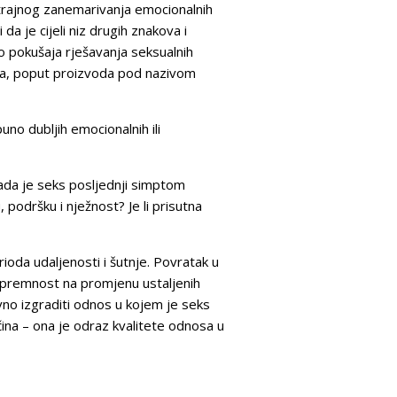
otrajnog zanemarivanja emocionalnih
i da je cijeli niz drugih znakova i
do pokušaja rješavanja seksualnih
tima, poput proizvoda pod nazivom
no dubljih emocionalnih ili
Kada je seks posljednji simptom
 podršku i nježnost? Je li prisutna
oda udaljenosti i šutnje. Povratak u
i spremnost na promjenu ustaljenih
no izgraditi odnos u kojem je seks
 čina – ona je odraz kvalitete odnosa u